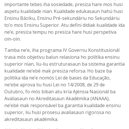
importante tebes iha sosiedade, presiza hare mos husi
aspetu kualidade nian. Kualidade edukasaun hahú husi
Ensinu Báziku, Ensinu Pré-sekundáriu no Sekundáriu
to’o mos Ensinu Superior. Atu defini didiak kualidade ida
ne’e, presiza tempu no presiza hare husi perspetiva
oin-oin.
Tamba ne’e, iha programa IV Governu Konstitusionál
trasa mós objetivu balun relasiona ho polítika ensinu
superior nian, liu-liu estruturasaun ba sistema garantia
kualidade ne’ebé mak presiza reforsa. Ho baze ba
polítika ida ne’e nomós Lei de bases da Educação,
ne’ebe aprova liu husi Lei no 14/2008, de 29 de
Outubro, fo mós biban atu kria Ajénsia Nasionál ba
Avaliasaun no Akreditasaun Akadémika (ANAAA),
ne’ebé mak responsável ba garantia kualidade ensinu
superior, liu husi prosesu avaliasaun rigorosa no
akreditasaun akadémika.