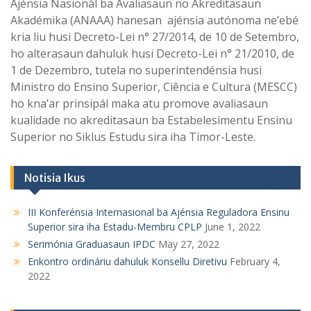
Ajénsia Nasionál ba Avaliasaun no Akreditasaun
Akadémika (ANAAA) hanesan ajénsia autónoma ne’ebé
kria liu husi Decreto-Lei n° 27/2014, de 10 de Setembro,
ho alterasaun dahuluk husi Decreto-Lei n° 21/2010, de
1 de Dezembro, tutela no superintendénsia husi
Ministro do Ensino Superior, Ciência e Cultura (MESCC)
ho kna’ar prinsipál maka atu promove avaliasaun
kualidade no akreditasaun ba Estabelesimentu Ensinu
Superior no Siklus Estudu sira iha Timor-Leste.
Notisia Ikus
III Konferénsia Internasional ba Ajénsia Reguladora Ensinu
Superior sira iha Estadu-Membru CPLP
June 1, 2022
Serimónia Graduasaun IPDC
May 27, 2022
Enkontro ordináriu dahuluk Konsellu Diretivu
February 4,
2022