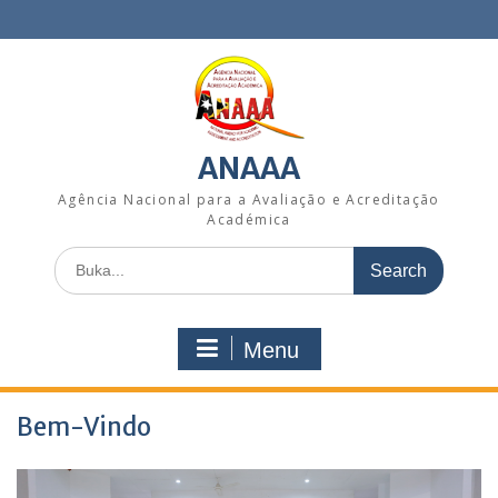
Skip
to
content
ANAAA
Agência Nacional para a Avaliação e Acreditação
Académica
Search
for:
Menu
Bem-Vindo